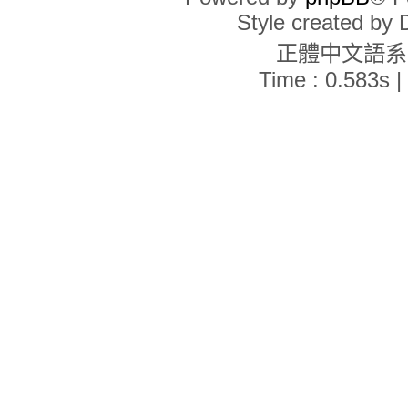
現在的時間是 2026年 8月 9日, 16:19
Style created by
誰在線上
正體中文語
線上共有
42
位使用者：0 位註冊會員、0 位隱形會員和 42 位訪客 (這些資料
最高線上人數記錄為
2571
人 [ 記錄時間：
2026年 3月 7日, 22:20
]
Time : 0.583s |
註冊會員： 沒有註冊會員
在過去 24 小時內訪問過討論區的會員共有 1 位:
Google [Bot]
顏色說明:
管理員
,
全域版主
統計資料
文章總數：
2092
• 主題總數：
1070
• 會員總數：
821
• 最新註冊的會員：
gdf9
在過去 24 小時內討論區的活動情形
新的文章
0
• 新的主題
0
• 新的會員
0