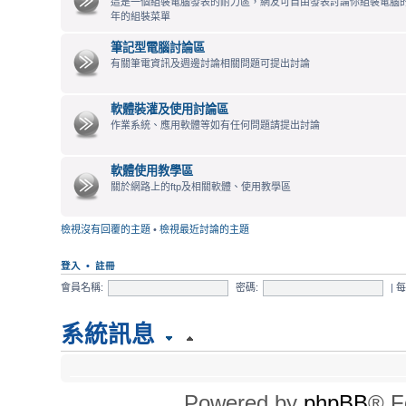
這是一個組裝電腦發表的耐力區，網友可自由發表討論你組裝電腦
年的組裝菜單
筆記型電腦討論區
有關筆電資訊及週邊討論相關問題可提出討論
軟體裝灌及使用討論區
作業系統、應用軟體等如有任何問題請提出討論
軟體使用教學區
關於網路上的ftp及相關軟體、使用教學區
檢視沒有回覆的主題
•
檢視最近討論的主題
登入
•
註冊
會員名稱:
密碼:
|
系統訊息
時間
Powered by
phpBB
® F
所有顯示的時間為 UTC + 8 小時