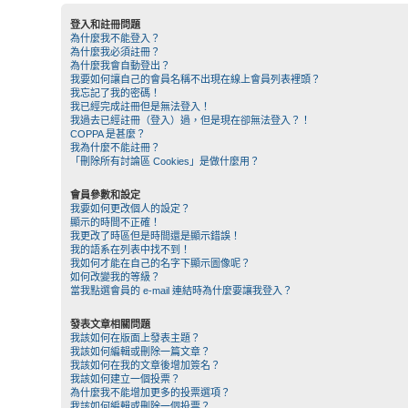
登入和註冊問題
為什麼我不能登入？
為什麼我必須註冊？
為什麼我會自動登出？
我要如何讓自己的會員名稱不出現在線上會員列表裡頭？
我忘記了我的密碼！
我已經完成註冊但是無法登入！
我過去已經註冊（登入）過，但是現在卻無法登入？！
COPPA 是甚麼？
我為什麼不能註冊？
「刪除所有討論區 Cookies」是做什麼用？
會員參數和設定
我要如何更改個人的設定？
顯示的時間不正確！
我更改了時區但是時間還是顯示錯誤！
我的語系在列表中找不到！
我如何才能在自己的名字下顯示圖像呢？
如何改變我的等級？
當我點選會員的 e-mail 連結時為什麼要讓我登入？
發表文章相關問題
我該如何在版面上發表主題？
我該如何編輯或刪除一篇文章？
我該如何在我的文章後增加簽名？
我該如何建立一個投票？
為什麼我不能增加更多的投票選項？
我該如何編輯或刪除一個投票？