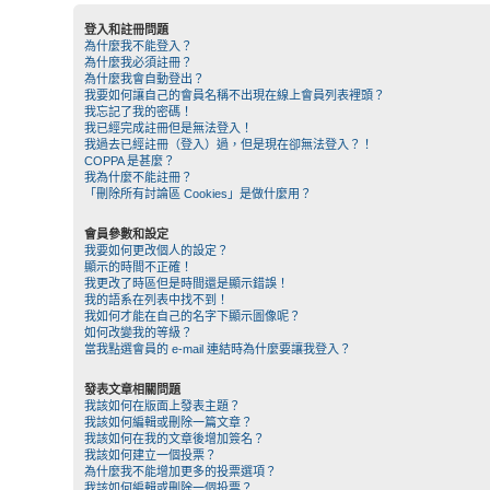
登入和註冊問題
為什麼我不能登入？
為什麼我必須註冊？
為什麼我會自動登出？
我要如何讓自己的會員名稱不出現在線上會員列表裡頭？
我忘記了我的密碼！
我已經完成註冊但是無法登入！
我過去已經註冊（登入）過，但是現在卻無法登入？！
COPPA 是甚麼？
我為什麼不能註冊？
「刪除所有討論區 Cookies」是做什麼用？
會員參數和設定
我要如何更改個人的設定？
顯示的時間不正確！
我更改了時區但是時間還是顯示錯誤！
我的語系在列表中找不到！
我如何才能在自己的名字下顯示圖像呢？
如何改變我的等級？
當我點選會員的 e-mail 連結時為什麼要讓我登入？
發表文章相關問題
我該如何在版面上發表主題？
我該如何編輯或刪除一篇文章？
我該如何在我的文章後增加簽名？
我該如何建立一個投票？
為什麼我不能增加更多的投票選項？
我該如何編輯或刪除一個投票？