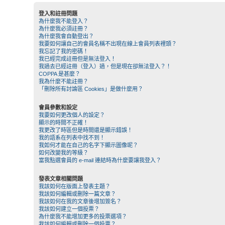
登入和註冊問題
為什麼我不能登入？
為什麼我必須註冊？
為什麼我會自動登出？
我要如何讓自己的會員名稱不出現在線上會員列表裡頭？
我忘記了我的密碼！
我已經完成註冊但是無法登入！
我過去已經註冊（登入）過，但是現在卻無法登入？！
COPPA 是甚麼？
我為什麼不能註冊？
「刪除所有討論區 Cookies」是做什麼用？
會員參數和設定
我要如何更改個人的設定？
顯示的時間不正確！
我更改了時區但是時間還是顯示錯誤！
我的語系在列表中找不到！
我如何才能在自己的名字下顯示圖像呢？
如何改變我的等級？
當我點選會員的 e-mail 連結時為什麼要讓我登入？
發表文章相關問題
我該如何在版面上發表主題？
我該如何編輯或刪除一篇文章？
我該如何在我的文章後增加簽名？
我該如何建立一個投票？
為什麼我不能增加更多的投票選項？
我該如何編輯或刪除一個投票？