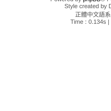
現在的時間是 2026年 8月 9日, 22:40
Style created by
誰在線上
正體中文語
線上共有
31
位使用者：1 位註冊會員、0 位隱形會員和 30 位訪客 (這些資料
最高線上人數記錄為
2571
人 [ 記錄時間：
2026年 3月 7日, 22:20
]
Time : 0.134s |
註冊會員：
Google [Bot]
在過去 24 小時內訪問過討論區的會員共有 1 位:
Google [Bot]
顏色說明:
管理員
,
全域版主
統計資料
文章總數：
2092
• 主題總數：
1070
• 會員總數：
821
• 最新註冊的會員：
gdf9
在過去 24 小時內討論區的活動情形
新的文章
0
• 新的主題
0
• 新的會員
0