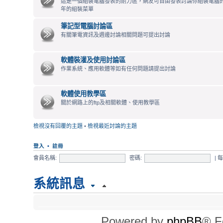
這是一個組裝電腦發表的耐力區，網友可自由發表討論你組裝電腦
年的組裝菜單
筆記型電腦討論區
有關筆電資訊及週邊討論相關問題可提出討論
軟體裝灌及使用討論區
作業系統、應用軟體等如有任何問題請提出討論
軟體使用教學區
關於網路上的ftp及相關軟體、使用教學區
檢視沒有回覆的主題
•
檢視最近討論的主題
登入
•
註冊
會員名稱:
密碼:
|
系統訊息
時間
Powered by
phpBB
® F
所有顯示的時間為 UTC + 8 小時