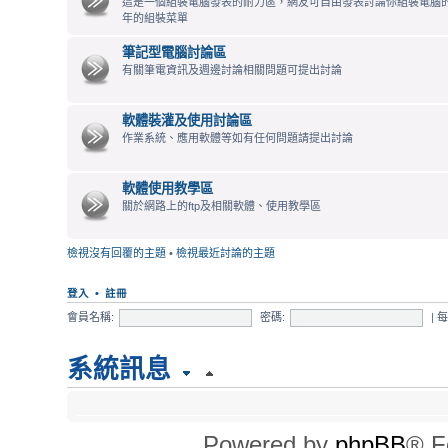
這是一個組裝電腦發表的耐力區，網友可自由發表討論你組裝電腦
年的組裝菜單
筆記型電腦討論區
有關筆電資訊及週邊討論相關問題可提出討論
軟體裝灌及使用討論區
作業系統、應用軟體等如有任何問題請提出討論
軟體使用教學區
關於網路上的ftp及相關軟體、使用教學區
檢視沒有回覆的主題
•
檢視最近討論的主題
登入
•
註冊
會員名稱:
密碼:
|
系統訊息
時間
Powered by
phpBB
® F
所有顯示的時間為 UTC + 8 小時