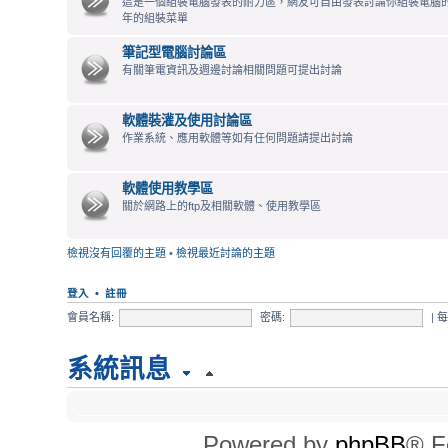
這是一個組裝電腦發表的耐力區，網友可自由發表討論你組裝電腦
年的組裝菜單
筆記型電腦討論區
有關筆電資訊及週邊討論相關問題可提出討論
軟體裝灌及使用討論區
作業系統、應用軟體等如有任何問題請提出討論
軟體使用教學區
關於網路上的ftp及相關軟體、使用教學區
檢視沒有回覆的主題
•
檢視最近討論的主題
登入
•
註冊
會員名稱:
密碼:
|
系統訊息
時間
Powered by
phpBB
® F
所有顯示的時間為 UTC + 8 小時