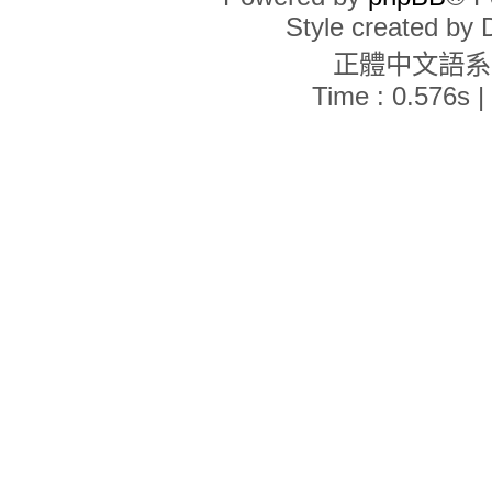
現在的時間是 2026年 8月 10日, 17:23
Style created by
誰在線上
正體中文語
線上共有
23
位使用者：0 位註冊會員、0 位隱形會員和 23 位訪客 (這些資料
最高線上人數記錄為
2571
人 [ 記錄時間：
2026年 3月 7日, 22:20
]
Time : 0.576s |
註冊會員： 沒有註冊會員
在過去 24 小時內訪問過討論區的會員共有 1 位:
Google [Bot]
顏色說明:
管理員
,
全域版主
統計資料
文章總數：
2092
• 主題總數：
1070
• 會員總數：
821
• 最新註冊的會員：
gdf9
在過去 24 小時內討論區的活動情形
新的文章
0
• 新的主題
0
• 新的會員
0