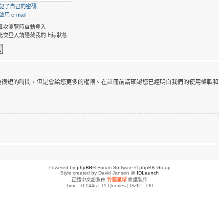
記了自己的密碼
用 e-mail
每次瀏覽時自動登入
此次登入請隱藏我的上線狀態
要很短的時間，但是會給您更多的權限。在註冊前請確認您已經明白我們的使用條款和
Powered by
phpBB
® Forum Software © phpBB Group
Style created by David Jansen @
IDLaunch
正體中文語系由
竹貓星球
維護製作
Time : 0.144s | 11 Queries | GZIP : Off