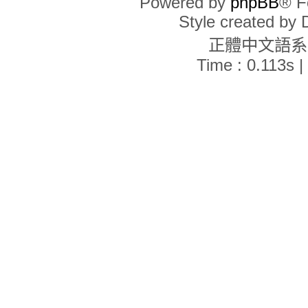
Powered by
phpBB
® F
Style created by
正體中文語
Time : 0.113s |