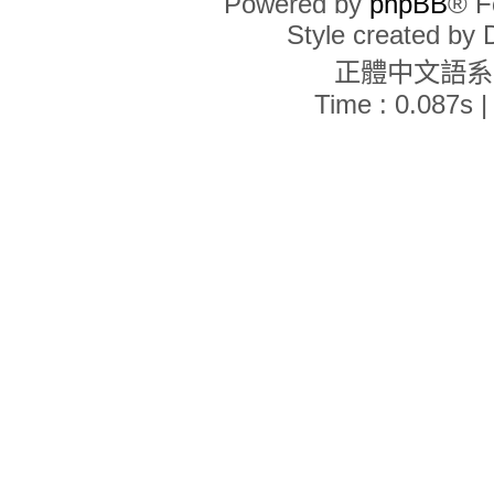
Powered by
phpBB
® F
Style created by
正體中文語
Time : 0.087s |