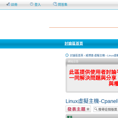
註冊
登入
問答集
討論區首頁
討論區首頁
‹
威博達-虛擬主機
‹
Linux
網站公告
此區提供使用者討論
一同解決問題與分享
與
Linux虛擬主機-Cpan
發表新主題
置頂