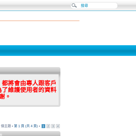
，都將會由專人跟客戶
為了維護使用者的資料
謝。
9 個主題 •
第
1
頁 (共
4
頁)
•
1
2
3
4
表