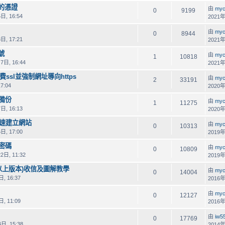
有的憑證
由
myc
0
9199
日, 16:54
2021年
由
myc
0
8944
日, 17:21
2021年
號
由
myc
1
10818
7日, 16:44
2021年
ssl並強制網址導向https
由
myc
2
33191
7:04
2020年
站備份
由
myc
1
11275
日, 16:13
2020年
 快速建立網站
由
myc
0
10313
日, 17:00
2019年
箱密碼
由
myc
0
10809
2日, 11:32
2019年
010以上版本)收信及圖解教學
由
myc
0
14004
, 16:37
2016年
由
myc
0
12127
, 11:09
2016年
由
iw5
0
17769
日, 15:38
2014年