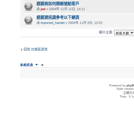
經銷商如何開帳號給客戶
由
joe
» 2004年 11月 11日, 14:11
經銷資訊請參考以下網頁
由
imported_hamlet
» 2004年 11月 8日, 12:03
顯示主題:
回到 討論區首頁
系統訊息
誰在線上
正在瀏覽這個版面的使用者：沒有註冊會員 和 1 位訪客
Powered by
php
Style creat
正體中
版面權限
Time : 0.1
您
不能
在這個版面發表主題
您
不能
在這個版面回覆主題
您
不能
在這個版面編輯您的文章
您
不能
在這個版面刪除您的文章
您
不能
在這個版面上傳附加檔案