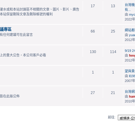
台灣機
17
13
灌水或和本站討論區不相關的文章、圖片、影片、廣告
有...
本站保留刪除文章及刪除帳號的權利
由
myc
2022年
議專區
網站都
66
25
有任何建議可在此留言
由
yua
2012年
9/19
130
114
上的重大公告，本公司客戶必看
由
fen
2012年
望與貴
1
1
由
ll1
2007年
台灣網
27
21
皆在此版公佈
由
ham
2010年
前往: