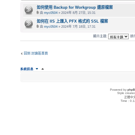
如何使用 Backup for Workgroup 還原檔案
由
myc0504
» 2024年 8月 27日, 15:31
如何在 IIS 上匯入 PFX 格式的 SSL 檔案
由
myc0504
» 2024年 7月 18日, 17:31
顯示主題:
排
回到 討論區首頁
系統訊息
誰在線上
正在瀏覽這個版面的使用者：沒有註冊會員 和 4 位訪客
Powered by
php
Style creat
正體中
版面權限
Time : 0.1
您
不能
在這個版面發表主題
您
不能
在這個版面回覆主題
您
不能
在這個版面編輯您的文章
您
不能
在這個版面刪除您的文章
您
不能
在這個版面上傳附加檔案