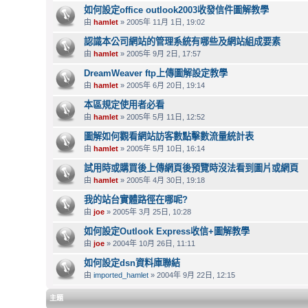
如何設定office outlook2003收發信件圖解教學
由
hamlet
» 2005年 11月 1日, 19:02
認識本公司網站的管理系統有哪些及網站組成要素
由
hamlet
» 2005年 9月 2日, 17:57
DreamWeaver ftp上傳圖解設定教學
由
hamlet
» 2005年 6月 20日, 19:14
本區規定使用者必看
由
hamlet
» 2005年 5月 11日, 12:52
圖解如何觀看網站訪客數點擊數流量統計表
由
hamlet
» 2005年 5月 10日, 16:14
試用時或購買後上傳網頁後預覽時沒法看到圖片或網頁
由
hamlet
» 2005年 4月 30日, 19:18
我的站台實體路徑在哪呢?
由
joe
» 2005年 3月 25日, 10:28
如何設定Outlook Express收信+圖解教學
由
joe
» 2004年 10月 26日, 11:11
如何設定dsn資料庫聯結
由
imported_hamlet
» 2004年 9月 22日, 12:15
主題