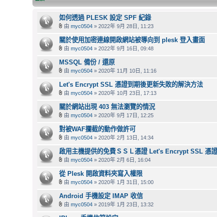
如何透過 PLESK 設定 SPF 紀錄
由
myc0504
» 2022年 9月 28日, 11:23
關於使用加密連線開啟網站被導向到 plesk 登入畫面
由
myc0504
» 2022年 9月 16日, 09:48
MSSQL 備份 / 還原
由
myc0504
» 2020年 11月 10日, 11:16
Let's Encrypt SSL 憑證到期後更新失敗的解決方法
由
myc0504
» 2020年 10月 23日, 17:13
關於網站出現 403 無法瀏覽的情況
由
myc0504
» 2020年 9月 17日, 12:25
對被WAF攔截的動作做許可
由
myc0504
» 2020年 2月 13日, 14:34
啟用主機提供的免費ＳＳＬ憑證 Let's Encrypt SSL 憑
由
myc0504
» 2020年 2月 6日, 16:04
從 Plesk 開啟資料夾寫入權限
由
myc0504
» 2020年 1月 31日, 15:00
Android 手機設定 IMAP 收信
由
myc0504
» 2019年 1月 23日, 13:32