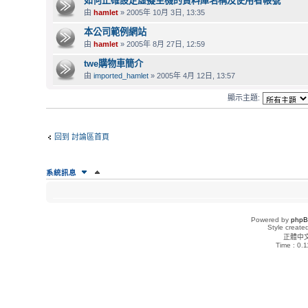
如何正確設定虛擬主機的資料庫名稱及使用者帳號
由
hamlet
» 2005年 10月 3日, 13:35
本公司範例網站
由
hamlet
» 2005年 8月 27日, 12:59
twe購物車簡介
由
imported_hamlet
» 2005年 4月 12日, 13:57
顯示主題:
回到 討論區首頁
系統訊息
誰在線上
正在瀏覽這個版面的使用者：沒有註冊會員 和 1 位訪客
Powered by
php
Style creat
正體中
版面權限
Time : 0.1
您
不能
在這個版面發表主題
您
不能
在這個版面回覆主題
您
不能
在這個版面編輯您的文章
您
不能
在這個版面刪除您的文章
您
不能
在這個版面上傳附加檔案