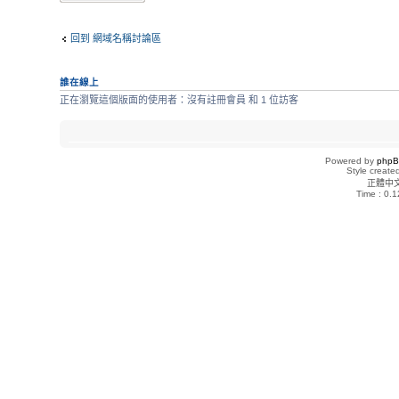
回到 網域名稱討論區
誰在線上
正在瀏覽這個版面的使用者：沒有註冊會員 和 1 位訪客
Powered by
php
Style creat
正體中
Time : 0.1