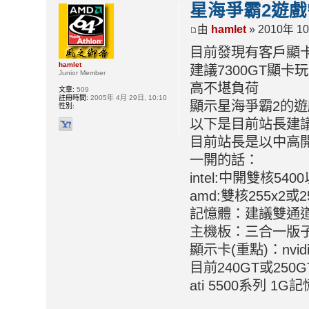
星海爭霸2遊
由
hamlet
» 2010年 10
目前發現有客戶顯卡
hamlet
建議7300GT顯
Junior Member
高不堪負荷
文章:
509
註冊時間:
2005年 4月 29日, 10:10
顯示星海爭霸2的
性別:
以下是目前站長建
目前站長是以中高
一開的話：
intel:中開雙核54
amd:雙核255x2
記憶體：建議雙通道
主機板：三合一版
顯示卡(重點)：nvid
目前240GT或250
ati 5500系列 1G