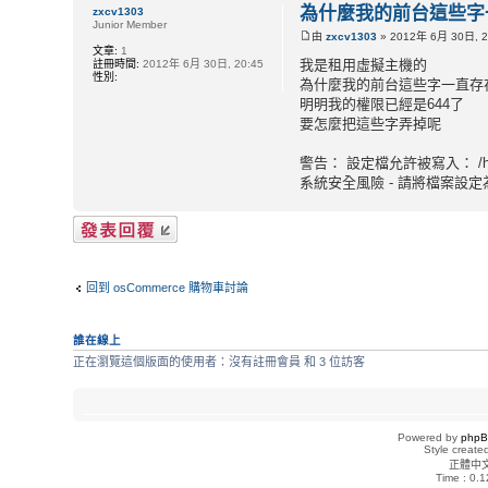
為什麼我的前台這些字
zxcv1303
Junior Member
由
zxcv1303
» 2012年 6月 30日, 2
文章:
1
我是租用虛擬主機的
註冊時間:
2012年 6月 30日, 20:45
性別:
為什麼我的前台這些字一直存
明明我的權限已經是644了
要怎麼把這些字弄掉呢
警告： 設定檔允許被寫入： /home/zx
系統安全風險 - 請將檔案設
發表回覆
回到 osCommerce 購物車討論
誰在線上
正在瀏覽這個版面的使用者：沒有註冊會員 和 3 位訪客
Powered by
php
Style creat
正體中
Time : 0.1