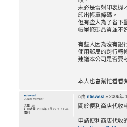
收。
未必是雷射印表機
印出帳單條碼。
但有些人為了省下
帳單條碼品質並不
有些人因為沒有銀
使用郵局的跨行轉
建議本公司是否要
本人也會幫忙看看
ntiswssl
由
ntiswssl
» 2006年 1
Junior Member
關於便利商店代收
文章:
18
註冊時間:
2006年 1月 27日, 14:44
性別:
申請便利商店代收