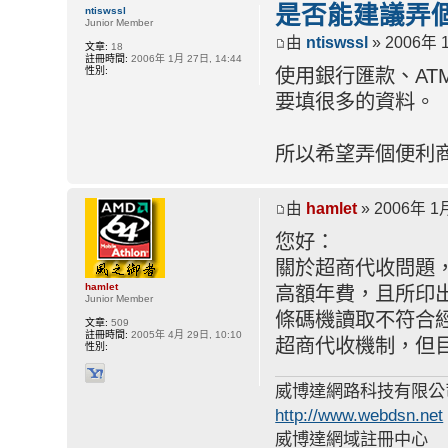
是否能建議弄
ntiswssl
Junior Member
由
ntiswssl
» 2006年 1
文章:
18
註冊時間:
2006年 1月 27日, 14:44
性別:
使用銀行匯款、A
要填很多的資料。
所以希望弄個便利
由
hamlet
» 2006年 1月
您好：
關於超商代收問題
hamlet
高額年費，且所印出
Junior Member
條碼機讀取不符合
文章:
509
註冊時間:
2005年 4月 29日, 10:10
超商代收機制，但
性別:
威博達網路科技有限公
http://www.webdsn.net
威博達網域註冊中心