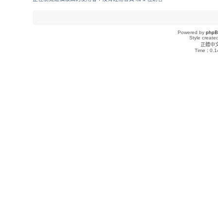
Powered by
php
Style creat
正體中
Time : 0.1