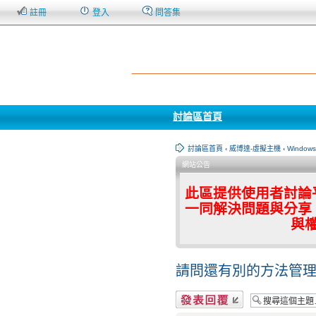
註冊
登入
問答集
討論區首頁
討論區首頁
‹
威博達-虛擬主機
‹
Window
網站公告
此區提供使用者討論
一同解決問題與分享
與
請問還有別的方法管理
發表回覆