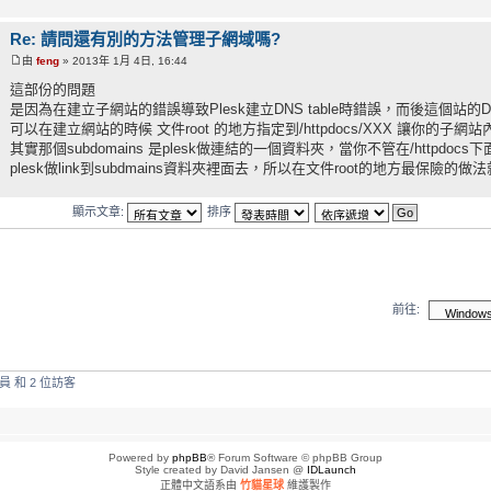
Re: 請問還有別的方法管理子網域嗎?
由
feng
» 2013年 1月 4日, 16:44
這部份的問題
是因為在建立子網站的錯誤導致Plesk建立DNS table時錯誤，而後這個站的D
可以在建立網站的時候 文件root 的地方指定到/httpdocs/XXX 讓你的
其實那個subdomains 是plesk做連結的一個資料夾，當你不管在/httpd
plesk做link到subdmains資料夾裡面去，所以在文件root的地方最保險
顯示文章:
排序
前往:
和 2 位訪客
Powered by
phpBB
® Forum Software © phpBB Group
Style created by David Jansen @
IDLaunch
正體中文語系由
竹貓星球
維護製作