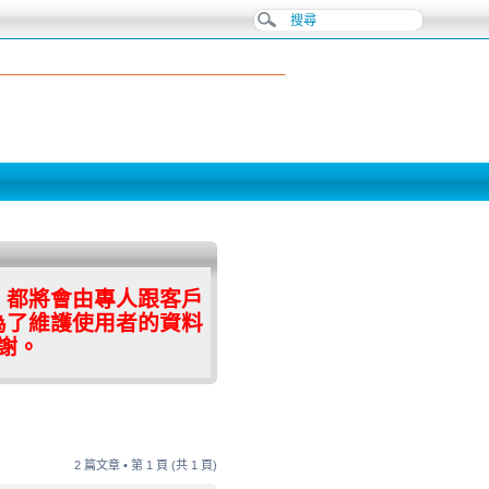
，都將會由專人跟客戶
為了維護使用者的資料
謝。
2 篇文章 • 第
1
頁 (共
1
頁)