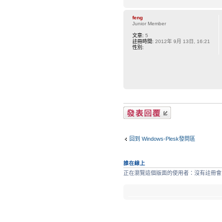
feng
Junior Member
文章:
5
註冊時間:
2012年 9月 13日, 16:21
性別:
發表回覆
回到 Windows-Plesk發問區
誰在線上
正在瀏覽這個版面的使用者：沒有註冊會員 