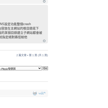
NS設定功能整個crash
子網站內容放在主網站的根目錄底下
ocs下面的某個目錄建立子網站都會被
的做法就指定絕對路徑給他
2 篇文章 • 第
1
頁 (共
1
頁)