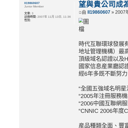
望與貴公司成為
ll19860607
Junior Member
由
ll19860607
» 2007年
文章:
3
註冊時間:
2007年 11月 13日, 11:36
性別:
時代互聯環球發展有
地址管理機構）最高
頂級域名認證以及H
國家信息産業廳認證
經6年多既不斷努
“全國五強域名明星
“2005年注冊服務
“2006中國互聯
“CNNIC 2006
産品種類全面、豐