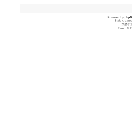
Powered by
php
Style creat
正體中
Time : 0.1