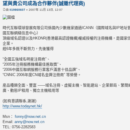
望與貴公司成為合作夥伴(誠邀代理商)
由
ll19860607
» 2007年 11月 13日, 12:07
時代互聯環球發展有限公司係國內少數幾家通過ICANN（國際域名與IP地址管
國互聯網絡信息中心）
頂級域名認證以及HKDNR(香港最高認證機構)權威授權的注冊機構，是國家
企業。
經6年多既不斷努力，先後獲得
“全國五強域名明星注冊商”、
“2005年注冊服務機構最佳進取獎”、
“2006中國互聯網服務行業客戶滿意十佳品牌”、
“CNNIC 2006年度CN域名金牌注冊商” 等榮譽。
産品種類全面、豐富 ——域名注冊、虛擬主機、智能建站、企業郵局、繁簡
廣、動態IP租用、獨立主機租用等
(如有意請聯系,謝謝)
http://www.todaynet.hk/
Msn：
fonny@now.net.cn
Email:
anny@now.net.cn
TEL: 0756-2282583