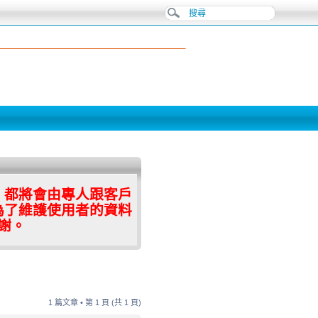
，都將會由專人跟客戶
為了維護使用者的資料
謝。
1 篇文章 • 第
1
頁 (共
1
頁)