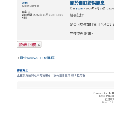
關於自訂錯誤訊息
yozhi
Junior Member
由
yozhi
» 2008年 6月 18日, 22:0
文章:
4
站長您好:
註冊時間:
2007年 11月 30日, 16:00
性別:
是否可以教如何使用 404自訂
完整流程 謝謝~
發表回覆
回到 Windows-HELM發問區
誰在線上
正在瀏覽這個版面的使用者：沒有註冊會員 和 1 位訪客
Powered by
php
Style creat
正體中
Time : 0.1