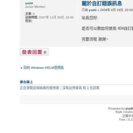
關於自訂錯誤訊息
yozhi
Junior Member
由
yozhi
» 2008年 6月 18日, 22:0
文章:
4
站長您好:
註冊時間:
2007年 11月 30日, 16:00
性別:
是否可以教如何使用 404自訂
完整流程 謝謝~
發表回覆
回到 Windows-HELM發問區
誰在線上
正在瀏覽這個版面的使用者：沒有註冊會員 和 1 位訪客
Powered by
php
Style creat
正體中
Time : 0.1