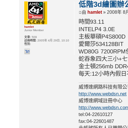
低階3d繪圖辦
由
hamlet
» 2008年 8月
時間93.11
hamlet
INTELP4 3.0E
Junior Member
主板華碩P4S800D
文章:
509
註冊時間:
2005年 4月 29日, 10:10
愛爾莎534128BIT
性別:
WD80G 7200R
蛇吞象四大三小+七盟
金士頓256mb DDR
每天:12小時內假
威博達網路科技有限公
http://www.webdsn.net
威博達網域註冊中心
http://www.webdsn.co
tel:04-22610127
fax:04-22601487
此帳號所有人已離開公